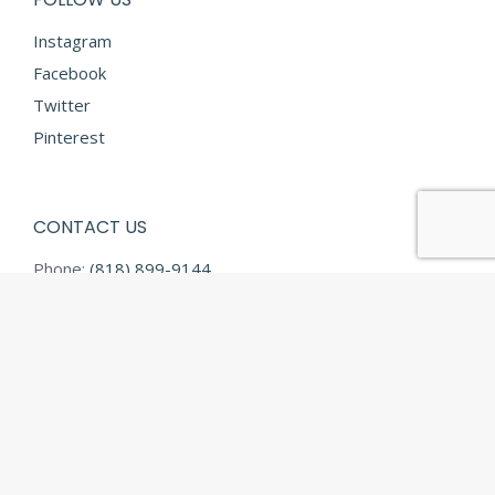
Instagram
Facebook
Twitter
Pinterest
CONTACT US
Phone:
(818) 899-9144
Fax:
(818) 899-9145
E-mail:
info@diamondtextilesusa.com
Address:
13731 Desmond Street
Pacoima CA 91331
© Diamond Textiles - 2026 All rights reserved.