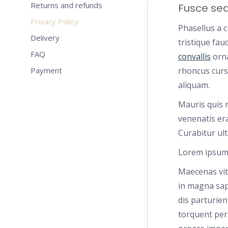
Returns and refunds
Fusce sed
Privacy Policy
Phasellus a cu
Delivery
tristique fau
FAQ
convallis
orna
Payment
rhoncus cursu
aliquam.
Mauris quis n
venenatis era
Curabitur ult
Lorem ipsum d
Maecenas vit
in magna sap
dis parturien
torquent per