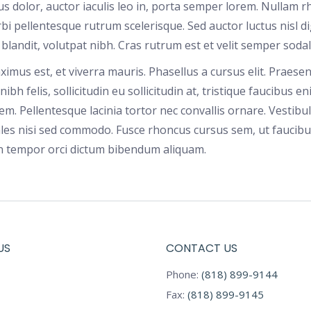
s dolor, auctor iaculis leo in, porta semper lorem. Nullam r
bi pellentesque rutrum scelerisque. Sed auctor luctus nisl di
 blandit, volutpat nibh. Cras rutrum est et velit semper soda
imus est, et viverra mauris. Phasellus a cursus elit. Praesent
ibh felis, sollicitudin eu sollicitudin at, tristique faucibus 
rem. Pellentesque lacinia tortor nec convallis ornare. Vesti
es nisi sed commodo. Fusce rhoncus cursus sem, ut faucibus 
 In tempor orci dictum bibendum aliquam.
US
CONTACT US
Phone:
(818) 899-9144
Fax:
(818) 899-9145