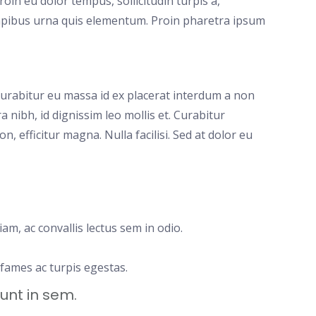
roin eu dolor tempus, sollicitudin turpis a,
pibus urna quis elementum. Proin pharetra ipsum
urabitur eu massa id ex placerat interdum a non
 nibh, id dignissim leo mollis et. Curabitur
, efficitur magna. Nulla facilisi. Sed at dolor eu
am, ac convallis lectus sem in odio.
fames ac turpis egestas.
unt in sem.