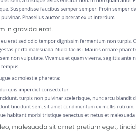
iet sem, a tristique tellus efficitur non. In non quam ante. P
e. Suspendisse faucibus semper semper. Proin semper da
pulvinar. Phasellus auctor placerat ex ut interdum.
m in gravida erat.
 eu erat sed odio tempor dignissim fermentum non turpis. C
gestas porta malesuada. Nulla facilisi. Mauris ornare pharetra
sem non vulputate. Vivamus et quam viverra, sagittis ante non
r tempus.
ugue ac molestie pharetra:
dui quis imperdiet consectetur.
ncidunt, turpis non pulvinar scelerisque, nunc arcu blandit di
idunt tincidunt sem, sit amet condimentum ex mollis rutrum.
ue habitant morbi tristique senectus et netus et malesuada 
t leo, malesuada sit amet pretium eget, tincid