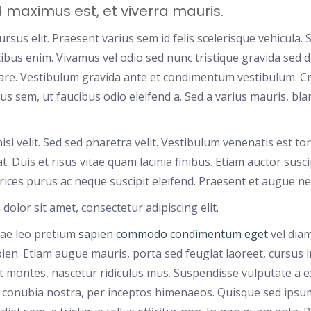
 maximus est, et viverra mauris.
rsus elit. Praesent varius sem id felis scelerisque vehicula. Su
cibus enim. Vivamus vel odio sed nunc tristique gravida sed
re. Vestibulum gravida ante et condimentum vestibulum. Cr
s sem, ut faucibus odio eleifend a. Sed a varius mauris, bla
isi velit. Sed sed pharetra velit. Vestibulum venenatis est tor
t. Duis et risus vitae quam lacinia finibus. Etiam auctor su
rices purus ac neque suscipit eleifend. Praesent et augue n
olor sit amet, consectetur adipiscing elit.
ae leo pretium
sapien commodo condimentum eget
vel diam
ien. Etiam augue mauris, porta sed feugiat laoreet, cursus 
t montes, nascetur ridiculus mus. Suspendisse vulputate a ex 
 conubia nostra, per inceptos himenaeos. Quisque sed ipsum