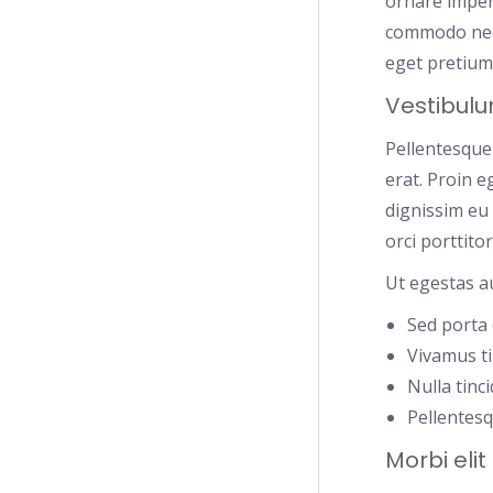
ornare imperd
commodo nequ
eget pretium 
Vestibulu
Pellentesque
erat. Proin e
dignissim eu 
orci porttito
Ut egestas a
Sed porta 
Vivamus ti
Nulla tinc
Pellentesq
Morbi eli