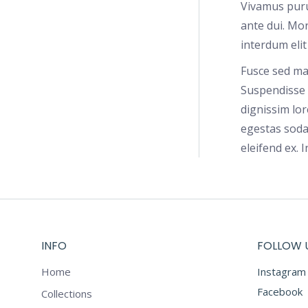
Vivamus puru
ante dui. Mor
interdum elit
Fusce sed max
Suspendisse n
dignissim lo
egestas sodal
eleifend ex.
INFO
FOLLOW 
Home
Instagram
Facebook
Collections